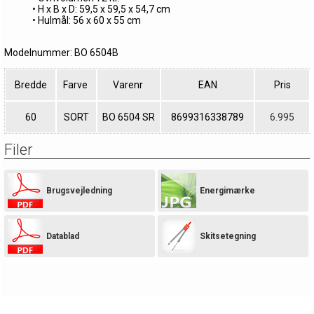
• H x B x D: 59,5 x 59,5 x 54,7 cm
• Hulmål: 56 x 60 x 55 cm
Modelnummer: BO 6504B
Bredde
Farve
Varenr
EAN
Pris
60
SORT
BO 6504 SR
8699316338789
6.995
Filer
Brugsvejledning
Energimærke
Datablad
Skitsetegning