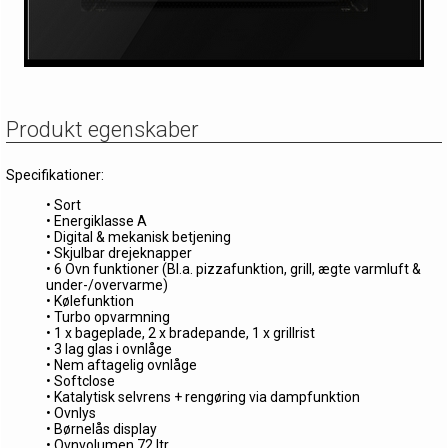
Produkt egenskaber
Specifikationer:
• Sort
• Energiklasse A
• Digital & mekanisk betjening
• Skjulbar drejeknapper
• 6 Ovn funktioner (Bl.a. pizzafunktion, grill, ægte varmluft &
under-/overvarme)
• Kølefunktion
• Turbo opvarmning
• 1 x bageplade, 2 x bradepande, 1 x grillrist
• 3 lag glas i ovnlåge
• Nem aftagelig ovnlåge
• Softclose
• Katalytisk selvrens + rengøring via dampfunktion
• Ovnlys
• Børnelås display
• Ovnvolumen 72 ltr.