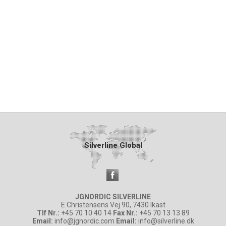
Silverline Global
JGNORDIC SILVERLINE
E Christensens Vej 90, 7430 Ikast
Tlf Nr.:
+45 70 10 40 14
Fax Nr.:
+45 70 13 13 89
Email:
info@jgnordic.com
Email:
info@silverline.dk