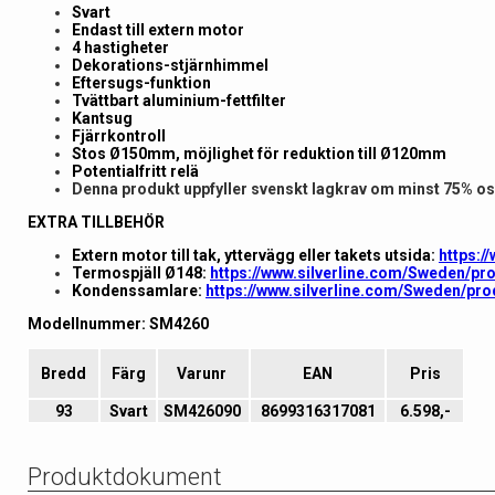
Svart
Endast till extern motor
4 hastigheter
Dekorations-
stjärnhimmel
Eftersugs-funktion
Tvättbart aluminium-fettfilter
Kantsug
Fjärrkontroll
Stos Ø150mm, möjlighet för reduktion till Ø120mm
Potentialfritt relä
Denna produkt uppfyller svenskt lagkrav om minst 75% o
EXTRA TILLBEHÖR
Extern motor till tak, yttervägg eller takets utsida:
https:/
Termospjäll Ø148:
https://www.silverline.com/Sweden/p
Kondenssamlare:
https://www.silverline.com/Sweden/pr
Modellnummer: SM4260
Bredd
Färg
Varunr
EAN
Pris
93
Svart
SM426090
8699316317081
6.598,-
Produktdokument