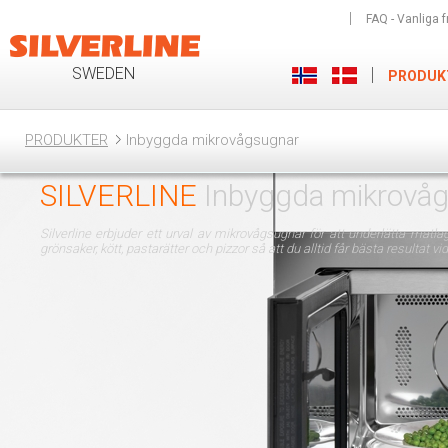
FAQ - Vanliga f
SWEDEN
PRODUK
PRODUKTER
Inbyggda mikrovågsugnar
SILVERLINE
Inbyggda mikrovå
Silverline erbjuder ett urval av mikrovågsugnar för att underlätta matl
grönsaker, kött, pastarätter och pizzor så att du alltid får bästa resultat vid