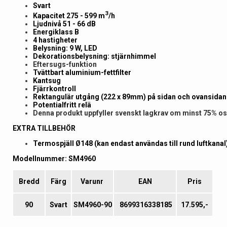
Svart
3
Kapacitet 275 - 599 m
/h
Ljudnivå 51 - 66 dB
Energiklass B
4 hastigheter
Belysning: 9 W, LED
Dekorationsbelysning: stjärnhimmel
Eftersugs-funktion
Tvättbart aluminium-fettfilter
Kantsug
Fjärrkontroll
Rektangulär utgång (222 x 89mm) på sidan och ovansidan
Potentialfritt relä
Denna produkt uppfyller svenskt lagkrav om minst 75% o
EXTRA TILLBEHÖR
Termospjäll Ø148 (kan endast användas till rund luftkanal
Modellnummer: SM4960
Bredd
Färg
Varunr
EAN
Pris
90
Svart
SM4960-90
8699316338185
17.595,-