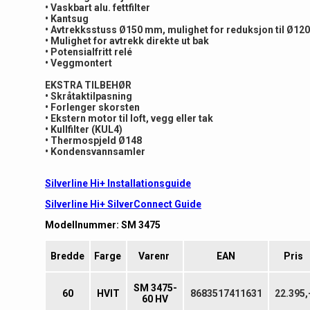
• Vaskbart alu. fettfilter
• Kantsug
• Avtrekksstuss Ø150 mm, mulighet for reduksjon til Ø1
• Mulighet for avtrekk direkte ut bak
• Potensialfritt relé
• Veggmontert
EKSTRA TILBEHØR
• Skråtaktilpasning
• Forlenger skorsten
• Ekstern motor til loft, vegg eller tak
• Kullfilter (KUL4)
• Thermospjeld Ø148
• Kondensvannsamler
Silverline Hi+ Installationsguide
Silverline Hi+ SilverConnect Guide
Modellnummer: SM 3475
Bredde
Farge
Varenr
EAN
Pris
SM 3475-
60
HVIT
8683517411631
22.395,
60 HV