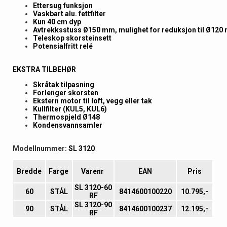
Ettersug funksjon
Vaskbart alu. fettfilter
Kun 40 cm dyp
Avtrekksstuss Ø150 mm, mulighet for reduksjon til Ø120
Teleskop skorsteinsett
Potensialfritt relé
EKSTRA TILBEHØR
Skråtak tilpasning
Forlenger skorsten
Ekstern motor til loft, vegg eller tak
Kullfilter (KUL5, KUL6)
Thermospjeld Ø148
Kondensvannsamler
Modellnummer
: SL 3120
Bredde
Farge
Varenr
EAN
Pris
SL 3120-60
60
STÅL
8414600100220
10.795,-
RF
SL 3120-90
90
STÅL
8414600100237
12.195,-
RF