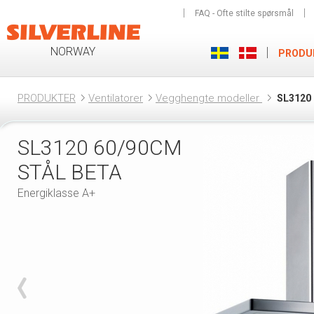
FAQ - Ofte stilte spørsmål
NORWAY
PRODU
PRODUKTER
Ventilatorer
Vegghengte modeller
SL3120
SL3120 60/90CM
STÅL BETA
Energiklasse A+