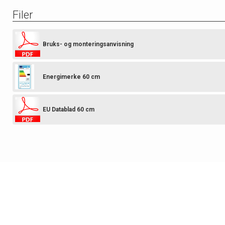
Filer
Bruks- og monteringsanvisning
Energimerke 60 cm
EU Datablad 60 cm