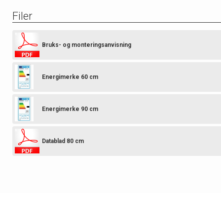
Filer
Bruks- og monteringsanvisning
Energimerke 60 cm
Energimerke 90 cm
Datablad 80 cm