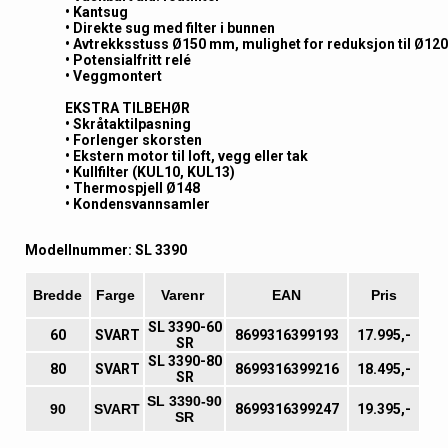
• Kantsug
• Direkte sug med filter i bunnen
• Avtrekksstuss Ø150 mm, mulighet for reduksjon til Ø1
• Potensialfritt relé
• Veggmontert
EKSTRA TILBEHØR
• Skråtaktilpasning
• Forlenger skorsten
• Ekstern motor til loft, vegg eller tak
• Kullfilter (KUL10, KUL13)
• Thermospjell Ø148
• Kondensvannsamler
Modellnummer: SL 3390
Bredde
Farge
Varenr
EAN
Pris
SL 3390-60
60
SVART
8699316399193
17.995,-
SR
SL 3390-80
80
SVART
8699316399216
18.495,-
SR
SL 3390-90
90
SVART
8699316399247
19.395,-
SR