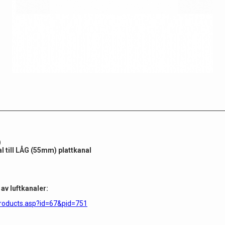
)
 till LÅG (55mm) plattkanal
av luftkanaler:
products.asp?id=67&pid=751