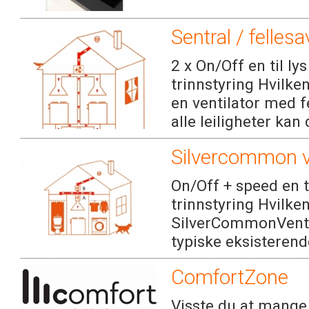
Sentral / felles
2 x On/Off en til ly
trinnstyring Hvilke
en ventilator med 
alle leiligheter kan 
Silvercommon v
On/Off + speed en ti
trinnstyring Hvilke
SilverCommonVentila
typiske eksisterend
ComfortZone
Visste du at mange 