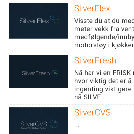
SilverFlex
Visste du at du me
meter vekk fra vent
medfølgende/innby
motorstøy i kjøkken
SilverFresh
Nå har vi en FRISK n
hvor viktig det er å
ingenting viktigere 
nå SILVE ...
SilverCVS
...