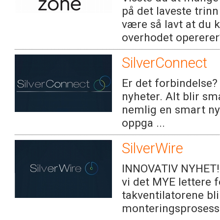
på det laveste trin
være så lavt at du 
overhodet opererer**
SilverConnect
Er det forbindelse?
nyheter. Alt blir s
nemlig en smart n
oppga ...
SilverWire
INNOVATIV NYHET! O
vi det MYE lettere 
takventilatorene bli
monteringsprosessen