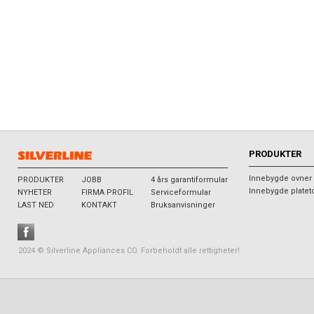
PRODUKTER
Innebygde ovner
PRODUKTER
JOBB
4 års garantiformular
Innebygde platet
NYHETER
FIRMA PROFIL
Serviceformular
LAST NED
KONTAKT
Bruksanvisninger
2024 © Silverline Appliances CO. Forbeholdt alle rettigheter!